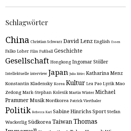
Schlagwörter
China
David Lenz
English
Christian Schwarz
Essen
Geschichte
Falko Loher
Film
Fußball
Gesellschaft
Ingomar Stöller
Hongkong
Japan
Katharina Menz
Intellektuelle
interview
Julia Ritirc
Kultur
Konstantin Kladensky
Lyrik
Mao
Lea Pao
Korea
Michael
Zedong
Mark-Stephan Kolesik
Martin Winter
Prammer
Musik
Nordkorea
Patrick Vierthaler
Politik
Sabine Hinrichs
Sport
Stefan
Rebecca Karl
Thomas
Taiwan
Südkorea
Wackerlig