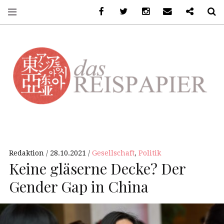
Facebook
Twitter
Instagram
Email
Ko-Fi
S
DASREISPAPIER
Redaktion
28.10.2021
Gesellschaft
,
Politik
Keine gläserne Decke? Der
Gender Gap in China