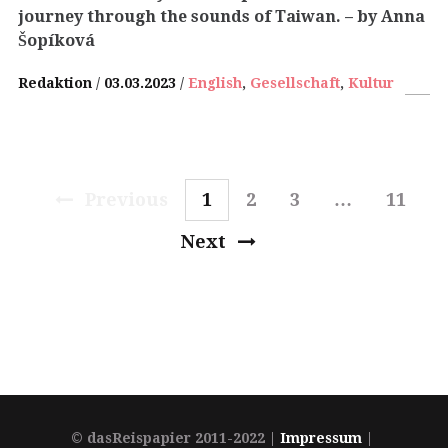
journey through the sounds of Taiwan.
– by Anna
Šopíková
Redaktion
03.03.2023
English
,
Gesellschaft
,
Kultur
Previous
1
2
3
…
11
Next
© dasReispapier 2011-2022 |
Impressum
|