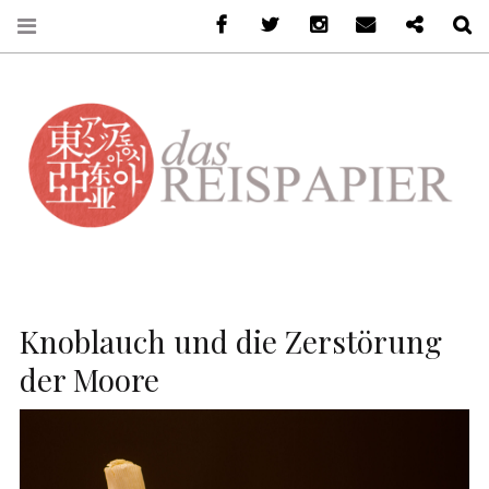
Facebook
Twitter
Instagram
Email
Ko-Fi
S
DASREISPAPIER
Knoblauch und die Zerstörung
der Moore