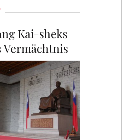
k
ang Kai-sheks
s Vermächtnis
RP