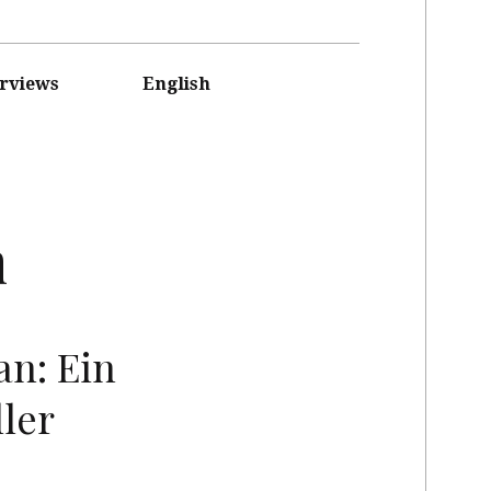
erviews
English
n
an: Ein
ller