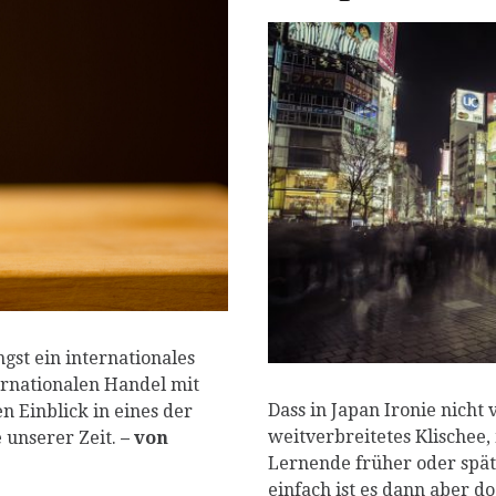
P
gst ein internationales
rnationalen Handel mit
Dass in Japan Ironie nicht 
n Einblick in eines der
weitverbreitetes Klischee
unserer Zeit.
– von
Lernende früher oder spä
einfach ist es dann aber do