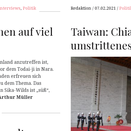
Redaktion
07.02.2021
Politi
Interviews
,
Politik
Taiwan: Chi
en auf viel
umstrittene
nland anzutreffen ist,
or dem Todai-ji in Nara.
den erfreuen sich
zu dem Thema. Das
 Sika-Wilds ist „süß“,
Arthur Müller