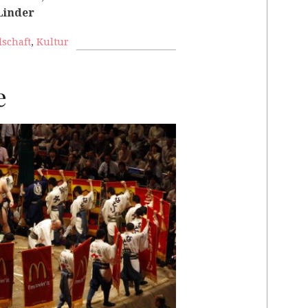
Linder
lschaft
,
Kultur
e
RP