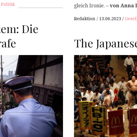
,
Politik
gleich Ironie.
– von Anna 
Redaktion
13.06.2023
Gesel
tem: Die
The Japanes
rafe
P