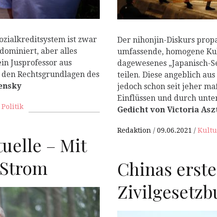
ozialkreditsystem ist zwar
Der nihonjin-Diskurs propa
ominiert, aber alles
umfassende, homogene Kul
ein Jusprofessor aus
dagewesenes „Japanisch-Se
n den Rechtsgrundlagen des
teilen. Diese angeblich aus
ensky
jedoch schon seit jeher m
Einflüssen und durch unte
,
Politik
Gedicht von Victoria Asz
Redaktion
09.06.2021
Kultu
tuelle – Mit
 Strom
Chinas erste
Zivilgesetzb