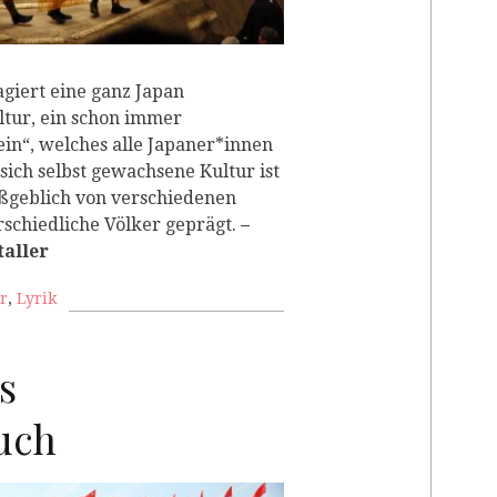
giert eine ganz Japan
tur, ein schon immer
in“, welches alle Japaner*innen
 sich selbst gewachsene Kultur ist
aßgeblich von verschiedenen
rschiedliche Völker geprägt.
–
taller
r
,
Lyrik
s
uch