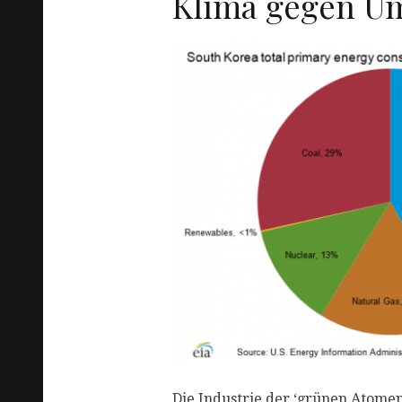
Klima gegen U
R
Die Industrie der ‘grünen Atomene