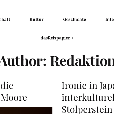
ISPAPIER
chaft
Kultur
Geschichte
Int
dasReispapier
Author:
Redaktio
die
Ironie in Jap
 Moore
interkulture
Stolperstein