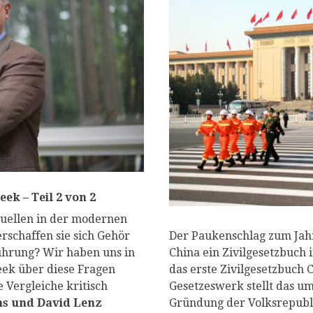
P
ek – Teil 2 von 2
ktuellen in der modernen
Der Paukenschlag zum Jahr
rschaffen sie sich Gehör
China ein Zivilgesetzbuch i
Führung? Wir haben uns in
das erste Zivilgesetzbuch 
ek über diese Fragen
Gesetzeswerk stellt das um
 Vergleiche kritisch
Gründung der Volksrepubli
hs und David Lenz