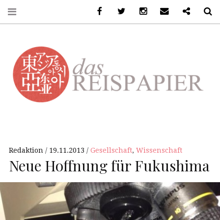
Facebook
Twitter
Instagram
Email
Ko-Fi
S
DASREISPAPIER
Redaktion
19.11.2013
Gesellschaft
,
Wissenschaft
Neue Hoffnung für Fukushima