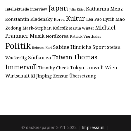
Japan
Katharina Menz
Intellektuelle
interview
Julia Ritirc
Kultur
Konstantin Kladensky
Lyrik
Mao
Lea Pao
Korea
Michael
Zedong
Mark-Stephan Kolesik
Martin Winter
Prammer
Musik
Nordkorea
Patrick Vierthaler
Politik
Sabine Hinrichs
Sport
Stefan
Rebecca Karl
Thomas
Taiwan
Südkorea
Wackerlig
Immervoll
Umwelt
Tokyo
Wien
Timothy Cheek
Wirtschaft
Xi Jinping
Zensur
Übersetzung
© dasReispapier 2011-2022 |
Impressum
|