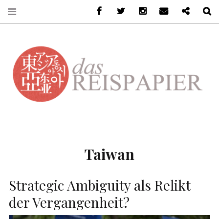
Facebook
Twitter
Instagram
Email
Ko-Fi
S
DASREISPAPIER
Taiwan
Strategic Ambiguity als Relikt
der Vergangenheit?