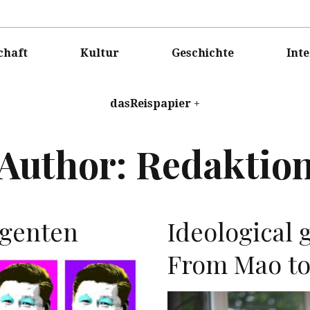
ISPAPIER
chaft
Kultur
Geschichte
Int
dasReispapier
Author:
Redaktio
egenten
Ideological 
From Mao to