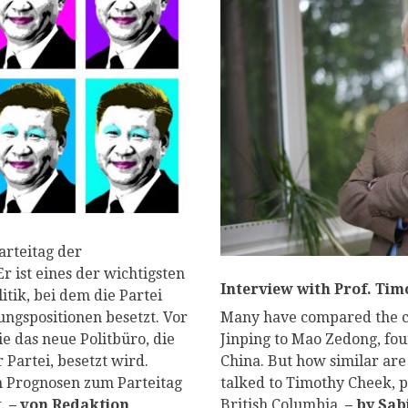
P
arteitag der
r ist eines der wichtigsten
Interview with Prof. Timo
itik, bei dem die Partei
ungspositionen besetzt. Vor
Many have compared the cu
e das neue Politbüro, die
Jinping to Mao Zedong, fou
 Partei, besetzt wird.
China. But how similar are
n Prognosen zum Parteitag
talked to Timothy Cheek, p
t.
– von Redaktion
British Columbia.
– by Sab