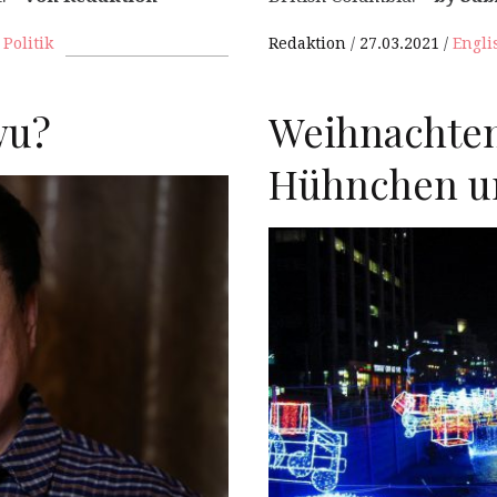
,
Politik
Redaktion
27.03.2021
Engli
wu?
Weihnachten
Hühnchen u
P