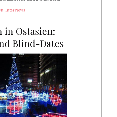
sh
,
Interviews
 in Ostasien:
nd Blind-Dates
RP