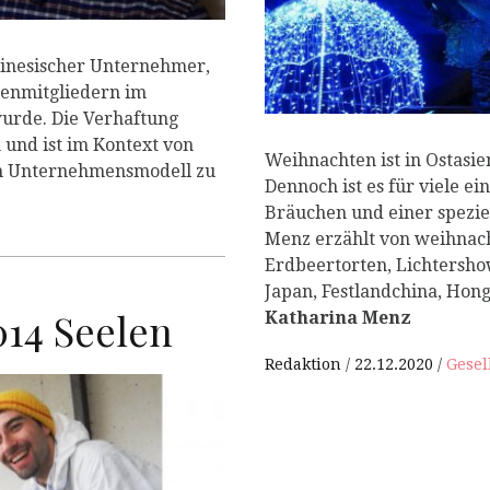
hinesischer Unternehmer,
ienmitgliedern im
rde. Die Verhaftung
 und ist im Kontext von
Weihnachten ist in Ostasien
em Unternehmensmodell zu
Dennoch ist es für viele e
Bräuchen und einer spezie
Menz erzählt von weihnac
Erdbeertorten, Lichtersho
Japan, Festlandchina, Ho
014 Seelen
Katharina Menz
Redaktion
22.12.2020
Gesel