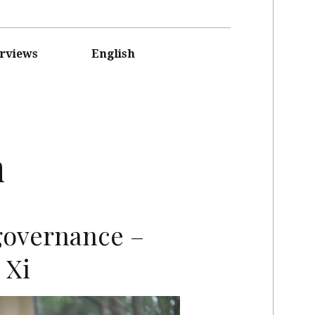
erviews
English
n
governance –
 Xi