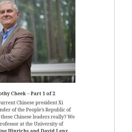
RP
thy Cheek – Part 1 of 2
rrent Chinese president Xi
nder of the People’s Republic of
 these Chinese leaders really? We
rofessor at the University of
ine Hinrichs and David Lenz