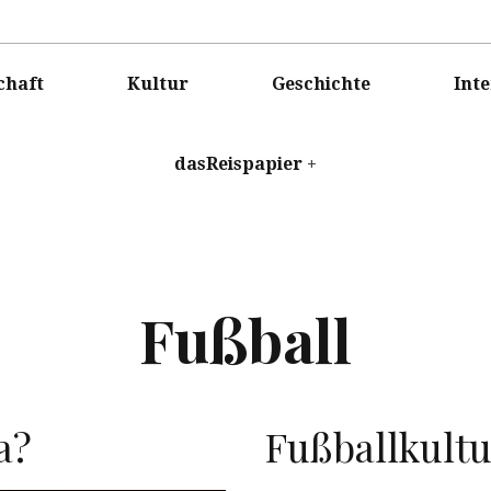
ISPAPIER
chaft
Kultur
Geschichte
Int
dasReispapier
Fußball
a?
Fußballkultu