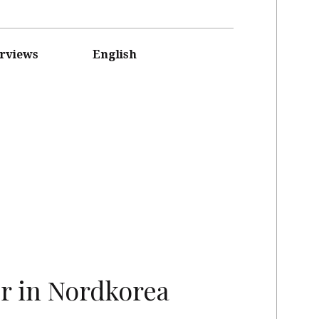
erviews
English
r in Nordkorea