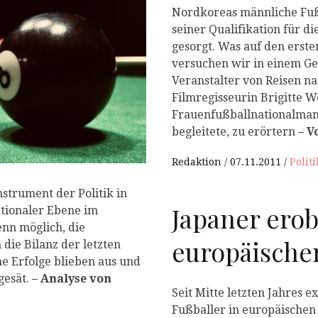
P
Nordkoreas männliche Fuß
seiner Qualifikation für d
gesorgt. Was auf den erste
versuchen wir in einem Ge
Veranstalter von Reisen n
Filmregisseurin Brigitte W
Frauenfußballnationalman
begleitete, zu erörtern
– V
Redaktion
07.11.2011
Politi
nstrument der Politik in
Japaner ero
ationaler Ebene im
nn möglich, die
europäische
die Bilanz der letzten
he Erfolge blieben aus und
gesät.
– Analyse von
Seit Mitte letzten Jahres e
Fußballer in europäischen