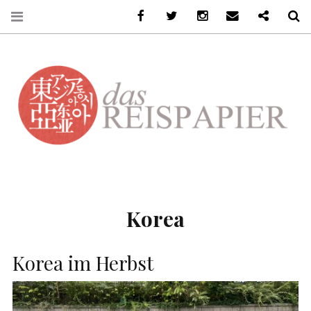
Facebook
Twitter
Instagram
Email
Ko-Fi
S
DASREISPAPIER
Korea
Korea im Herbst