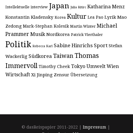
Japan
Katharina Menz
Intellektuelle
interview
Julia Ritirc
Kultur
Konstantin Kladensky
Lyrik
Mao
Lea Pao
Korea
Michael
Zedong
Mark-Stephan Kolesik
Martin Winter
Prammer
Musik
Nordkorea
Patrick Vierthaler
Politik
Sabine Hinrichs
Sport
Stefan
Rebecca Karl
Thomas
Taiwan
Südkorea
Wackerlig
Immervoll
Umwelt
Tokyo
Wien
Timothy Cheek
Wirtschaft
Xi Jinping
Zensur
Übersetzung
© dasReispapier 2011-2022 |
Impressum
|