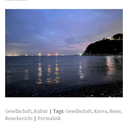
Gesellschaft
,
Kultur
| Tags:
Gesellschaft
,
Korea
,
Reise
,
Reisebericht
|
Permalink