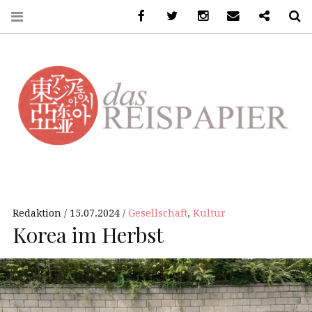
Facebook
Twitter
Instagram
Email
Ko-Fi
S
DASREISPAPIER
Redaktion
15.07.2024
Gesellschaft
,
Kultur
Korea im Herbst