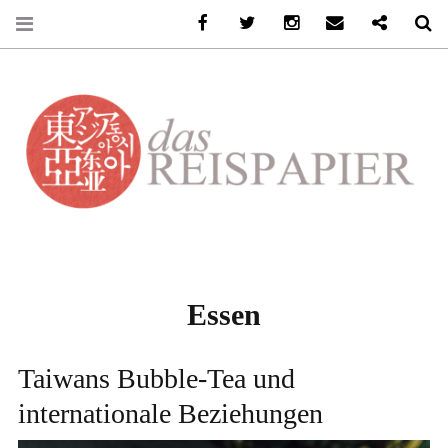
Facebook
Twitter
Instagram
Email
Ko-Fi
Se
DASREISPAPIER
Essen
Taiwans Bubble-Tea und
internationale Beziehungen