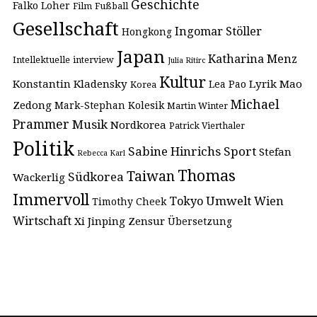
Geschichte
Falko Loher
Film
Fußball
Gesellschaft
Ingomar Stöller
Hongkong
Japan
Katharina Menz
Intellektuelle
interview
Julia Ritirc
Kultur
Konstantin Kladensky
Lyrik
Mao
Lea Pao
Korea
Michael
Zedong
Mark-Stephan Kolesik
Martin Winter
Prammer
Musik
Nordkorea
Patrick Vierthaler
Politik
Sabine Hinrichs
Sport
Stefan
Rebecca Karl
Thomas
Taiwan
Südkorea
Wackerlig
Immervoll
Umwelt
Tokyo
Wien
Timothy Cheek
Wirtschaft
Xi Jinping
Zensur
Übersetzung