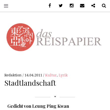
Facebook
Twitter
Instagram
Email
Ko-Fi
S
DASREISPAPIER
Redaktion
14.04.2011
Kultur
,
Lyrik
Stadtlandschaft
Gedicht von Leung Ping Kwan