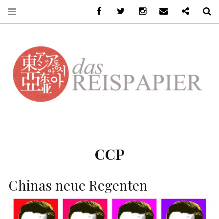
Facebook
Twitter
Instagram
Email
Ko-Fi
S
DASREISPAPIER
CCP
Chinas neue Regenten