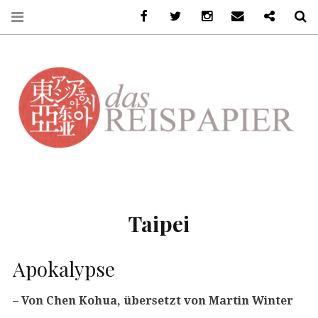
Facebook
Twitter
Instagram
Email
Ko-Fi
S
DASREISPAPIER
Taipei
Apokalypse
– Von Chen Kohua, übersetzt von Martin Winter