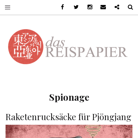
Facebook
Twitter
Instagram
Email
Ko-Fi
S
DASREISPAPIER
Spionage
Raketenrucksäcke für Pjöngjang