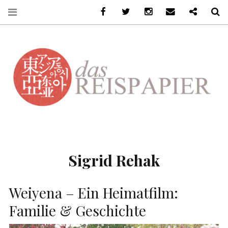
Facebook
Twitter
Instagram
Email
Ko-Fi
S
DASREISPAPIER
Sigrid Rehak
Weiyena – Ein Heimatfilm:
Familie & Geschichte