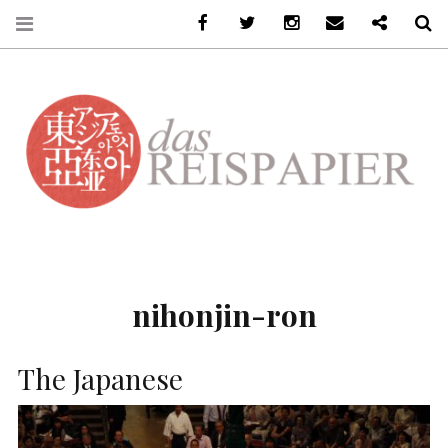
Facebook
Twitter
Instagram
Email
Ko-Fi
S
DASREISPAPIER
nihonjin-ron
The Japanese