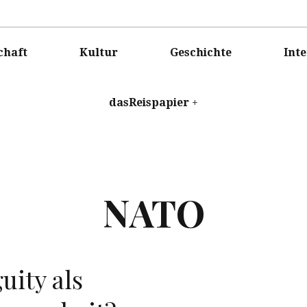
ISPAPIER
chaft
Kultur
Geschichte
Int
dasReispapier
NATO
uity als