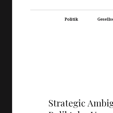
DASRE
Politik
Gesells
Strategic Ambig