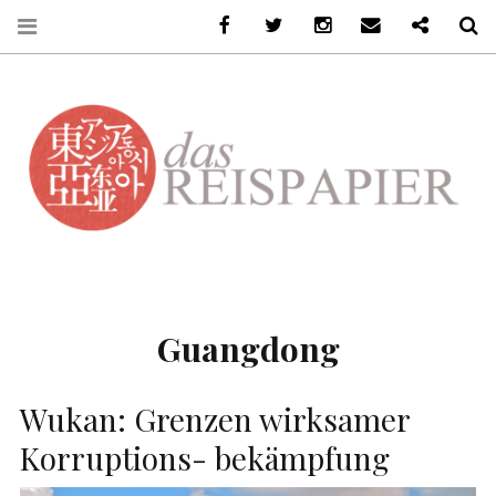
Facebook
Twitter
Instagram
Email
Ko-Fi
S
DASREISPAPIER
Guangdong
Wukan: Grenzen wirksamer
Korruptions- bekämpfung