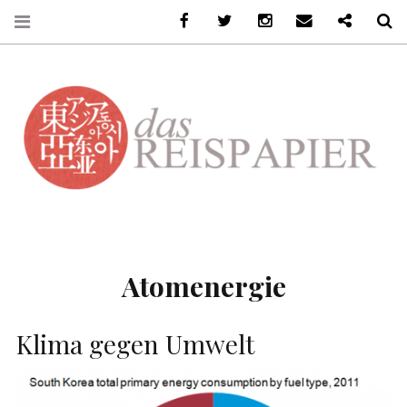
Facebook
Twitter
Instagram
Email
Ko-Fi
S
DASREISPAPIER
Atomenergie
Klima gegen Umwelt